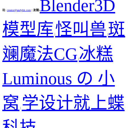
Blender3D
箱:
creator@andykk.com
|
友链:
模型库
怪叫兽
斑
|
|
斓魔法CG
冰糕
|
Luminous の 小
窝
学设计就上蝶
|
科技