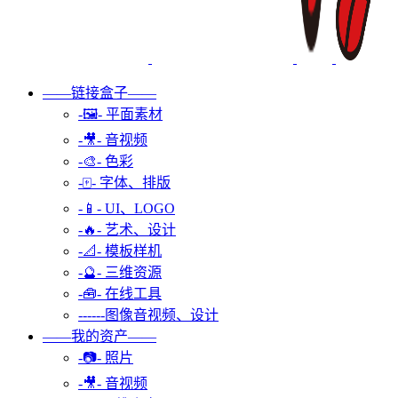
——链接盒子——
-🖼️- 平面素材
-🎥- 音视频
-🎨- 色彩
-🀄- 字体、排版
-📱- UI、LOGO
-🔥- 艺术、设计
-📐- 模板样机
-🔮- 三维资源
-🧰- 在线工具
------图像音视频、设计
——我的资产——
-📷- 照片
-🎥- 音视频