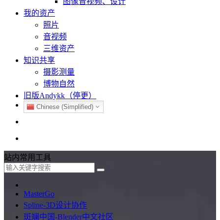
图像音视频、设计
我的资产
照片
音视频
三维资产
知识共享
摄影测量
博物自然
旧版Andykk（停更）
Chinese (Simplified)
站内
常用
工具
MasterGo
Spline-3D设计协作
斑斓中国-Blender中文社区