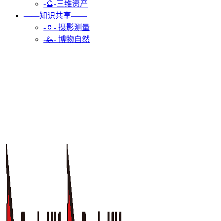
-🔮-三维资产
——知识共享——
-🏺- 摄影测量
-🦗- 博物自然