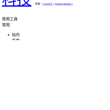
鸣谢：
CursorFX
|
jjonline-calendar.js
常用
工具
常用
站内
百度
Google
Bing
工具
权重查询
友链检测
备案查询
PING检测
死链检测
关键词挖掘