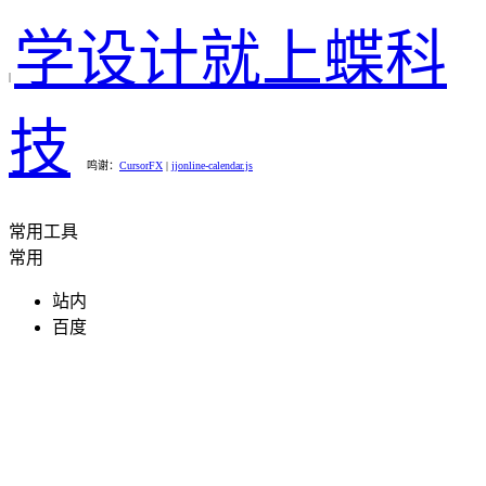
学设计就上蝶科
|
技
鸣谢：
CursorFX
|
jjonline-calendar.js
常用
工具
常用
站内
百度
Google
Bing
工具
权重查询
友链检测