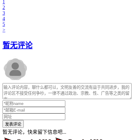
1
2
3
4
5
>
暂无评论
暂无评论，快来留下信息吧...