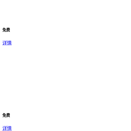
免费
详情
免费
详情