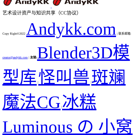
艺术设计资产与知识共享（CC协议）
Andykk.com
Copy Right©2022
| 联系邮箱:
Blender3D模
creator@andykk.com
|
友链:
型库
怪叫兽
斑斓
|
|
魔法CG
冰糕
|
Luminous の 小窝