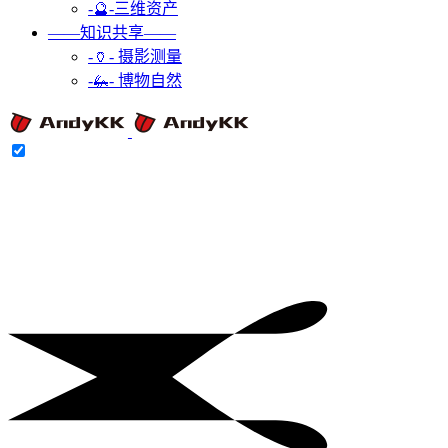
-🔮-三维资产
——知识共享——
-🏺- 摄影测量
-🦗- 博物自然