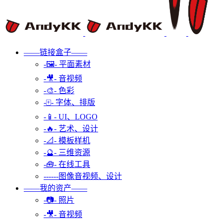
——链接盒子——
-🖼️- 平面素材
-🎥- 音视频
-🎨- 色彩
-🀄- 字体、排版
-📱- UI、LOGO
-🔥- 艺术、设计
-📐- 模板样机
-🔮- 三维资源
-🧰- 在线工具
------图像音视频、设计
——我的资产——
-📷- 照片
-🎥- 音视频