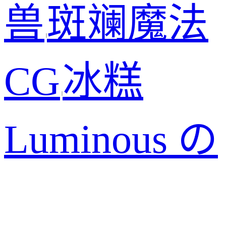
兽
斑斓魔法
|
CG
冰糕
|
Luminous の
小窝
学设计
|